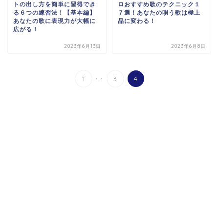
トの出し方を簡単に習得でき
ロおすすめ歌のテクニック１
る６つの練習法！【基本編】
７選！あなたの唄う歌は極上
あなたの歌に表現力が大幅に
品に変わる！
広がる！
2023年6月13日
2023年6月8日
...
1
3
4