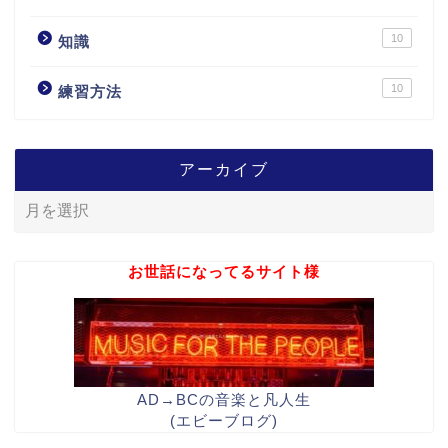
10
知識
10
練習方法
アーカイブ
お世話になってるサイト様
AD→BCの音楽と凡人生
(エビーブログ)