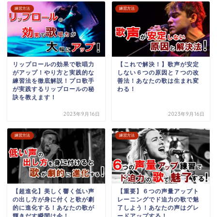
練習方法
練習方法
リップロールの効果で歌唱力
【これで解決！】歌声が安定
がアップ！やり方と実践的な
しない６つの原因と７つの改
練習法を徹底解説！プロ歌手
善法！あなたの歌は生まれ変
が実践するリップロールの秘
わる！
訣を教えます！
2023年9月16日
2023年9月16日
練習方法
練習方法
【超進化】美しく響く低い声
【重要】６つの声量アップト
の出し方が身に付くと歌が劇
レーニングでド迫力の歌で魅
的に進化する！あなたの歌が
了しよう！あなたの声はグレ
輝きだす瞬間は今！
ードアップする！