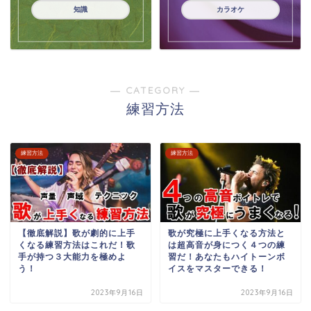
知識
カラオケ
― CATEGORY ―
練習方法
練習方法
練習方法
【徹底解説】歌が劇的に上手
歌が究極に上手くなる方法と
くなる練習方法はこれだ！歌
は超高音が身につく４つの練
手が持つ３大能力を極めよ
習だ！あなたもハイトーンボ
う！
イスをマスターできる！
2023年9月16日
2023年9月16日