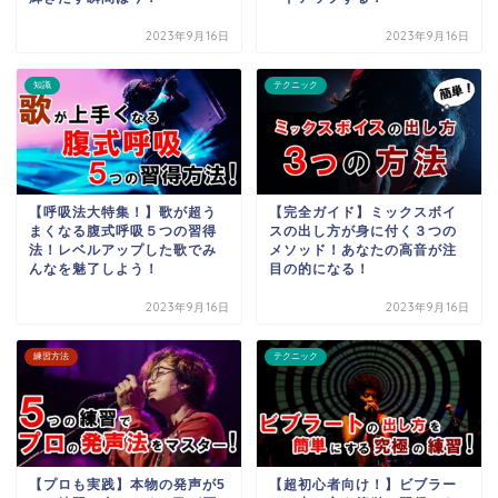
2023年9月16日
2023年9月16日
知識
テクニック
【呼吸法大特集！】歌が超う
【完全ガイド】ミックスボイ
まくなる腹式呼吸５つの習得
スの出し方が身に付く３つの
法！レベルアップした歌でみ
メソッド！あなたの高音が注
んなを魅了しよう！
目の的になる！
2023年9月16日
2023年9月16日
練習方法
テクニック
【プロも実践】本物の発声が5
【超初心者向け！】ビブラー