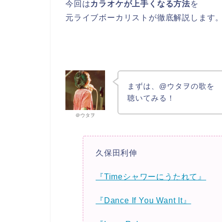
今回は
カラオケが上手くなる方法
を
元ライブボーカリストが徹底解説します
まずは、@ウタヲの歌を
聴いてみる！
＠ウタヲ
久保田利伸
『Timeシャワーにうたれて』
『Dance If You Want It』