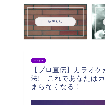
練習方法
カラオケ
【プロ直伝】カラオケ
法! これであなたは
まらなくなる！