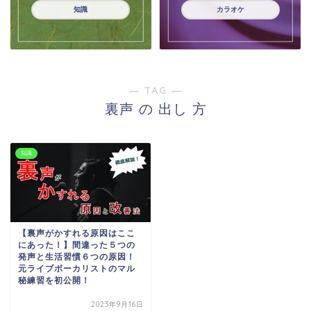
知識
カラオケ
― TAG ―
裏声 の 出し 方
知識
【裏声がかすれる原因はここ
にあった！】間違った５つの
発声と生活習慣６つの原因！
元ライブボーカリストのマル
秘練習を初公開！
2023年9月16日