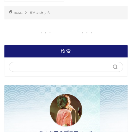
HOME
裏声 の 出し 方
検索