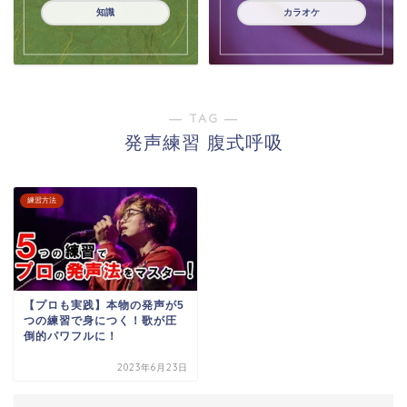
知識
カラオケ
― TAG ―
発声練習 腹式呼吸
練習方法
【プロも実践】本物の発声が5
つの練習で身につく！歌が圧
倒的パワフルに！
2023年6月23日