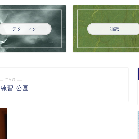
テクニック
知識
― TAG ―
 練習 公園