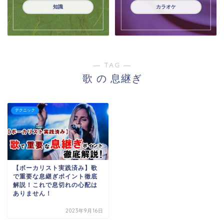
知識
カラオケ
― TAG ―
歌 の 息継ぎ
テクニック
【ボーカリスト実践済み】歌
で重要な息継ぎポイント徹底
解説！これで息切れの心配は
ありません！
2023年9月16日