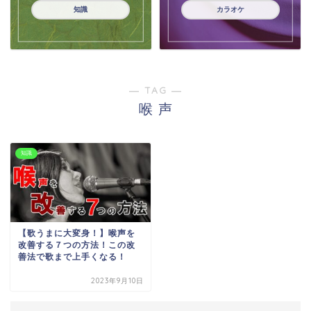
知識
カラオケ
― TAG ―
喉 声
知識
【歌うまに大変身！】喉声を
改善する７つの方法！この改
善法で歌まで上手くなる！
2023年9月10日