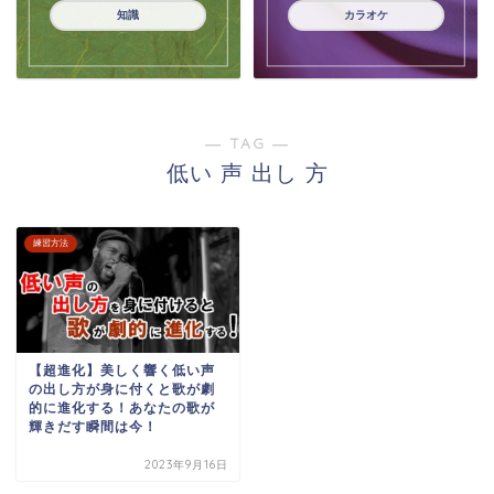
知識
カラオケ
― TAG ―
低い 声 出し 方
練習方法
【超進化】美しく響く低い声
の出し方が身に付くと歌が劇
的に進化する！あなたの歌が
輝きだす瞬間は今！
2023年9月16日