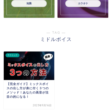
知識
カラオケ
― TAG ―
ミドルボイス
テクニック
【完全ガイド】ミックスボイ
スの出し方が身に付く３つの
メソッド！あなたの高音が注
目の的になる！
2023年9月16日