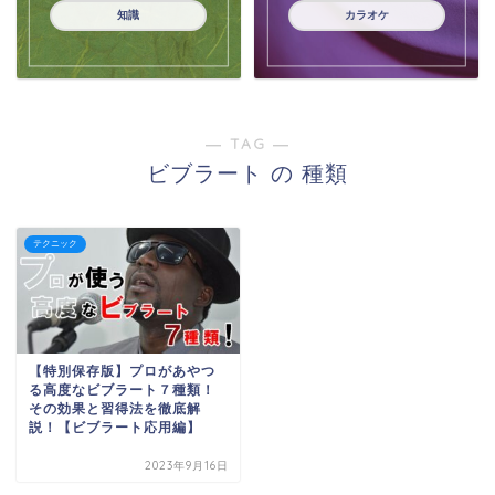
知識
カラオケ
― TAG ―
ビブラート の 種類
テクニック
【特別保存版】プロがあやつ
る高度なビブラート７種類！
その効果と習得法を徹底解
説！【ビブラート応用編】
2023年9月16日