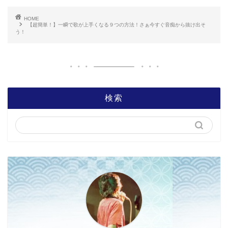
HOME
【超簡単！】一瞬で歌が上手くなる９つの方法！さぁ今すぐ音痴から抜け出そ
う！
検索