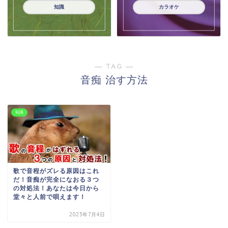
知識
カラオケ
― TAG ―
音痴 治す方法
知識
歌で音程がズレる原因はこれ
だ！音痴が完全になおる３つ
の対処法！あなたは今日から
堂々と人前で唄えます！
2023年7月4日