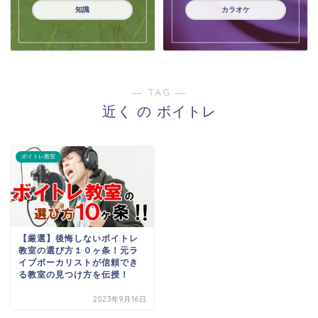
知識
カラオケ
― TAG ―
近く の ボイトレ
ボイトレ教室
【厳選】後悔しないボイトレ
教室の選び方１０ヶ条！元ラ
イブボーカリストが信頼でき
る教室の見つけ方を伝授！
2023年9月16日