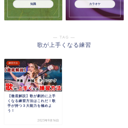
知識
カラオケ
― TAG ―
歌が上手くなる練習
練習方法
【徹底解説】歌が劇的に上手
くなる練習方法はこれだ！歌
手が持つ３大能力を極めよ
う！
2023年9月16日