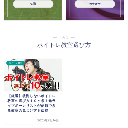
知識
カラオケ
― TAG ―
ボイトレ教室選び方
ボイトレ教室
【厳選】後悔しないボイトレ
教室の選び方１０ヶ条！元ラ
イブボーカリストが信頼でき
る教室の見つけ方を伝授！
2023年9月16日