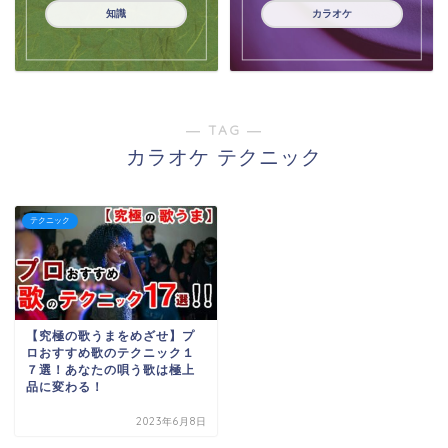
知識
カラオケ
― TAG ―
カラオケ テクニック
テクニック
【究極の歌うまをめざせ】プ
ロおすすめ歌のテクニック１
７選！あなたの唄う歌は極上
品に変わる！
2023年6月8日